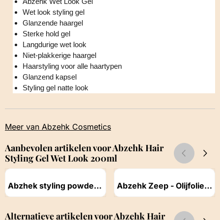
Abzehk Wet Look Gel
Wet look styling gel
Glanzende haargel
Sterke hold gel
Langdurige wet look
Niet-plakkerige haargel
Haarstyling voor alle haartypen
Glanzend kapsel
Styling gel natte look
Meer van Abzehk Cosmetics
Aanbevolen artikelen voor
Abzehk Hair
Styling Gel Wet Look 200ml
Artikelnummer
Artikelnummer
Abzhek styling powder
Abzehk Zeep - Olijfolie -
hair dust 20gr
150gr
Prijs niet zichtbaar
Prijs niet zichtbaar
Alternatieve artikelen voor
Abzehk Hair