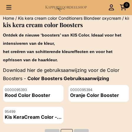
Cookievoorkeuren zijn momenteel gesloten.
0
Home
/
Kis kera cream color Conditioners Blondeer oxycream
/
kis
kis kera cream color Boosters
Ontdek de nieuwe ‘boosters’ van KIS Color. Ideaal voor het
intensiveren van de kleur,
het creëren van schitterende kleureffecten en voor het
opfrissen van de haarkleur.
Download hier de gebruiksaanwijzing voor de Color
Boosters -
Color Boosters Gebruiksaanwijzing
Artikelnummer
Artikelnummer
0000095393
0000095394
Rood Color Booster
Oranje Color Booster
Prijs niet zichtbaar
Prijs niet zichtbaar
Artikelnummer
95499
Kis KeraCream Color -
Violet 100 ML
Prijs niet zichtbaar