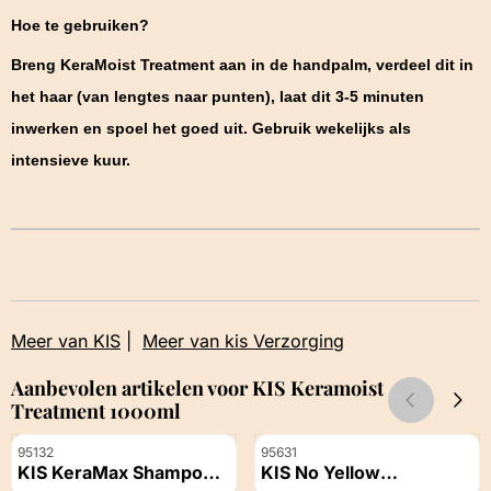
Hoe te gebruiken?
Breng KeraMoist Treatment aan in de handpalm, verdeel dit in
het haar (van lengtes naar punten), laat dit 3-5 minuten
inwerken en spoel het goed uit. Gebruik wekelijks als
intensieve kuur.
Meer van KIS
|
Meer van kis Verzorging
Aanbevolen artikelen voor
KIS Keramoist
Treatment 1000ml
Artikelnummer
Artikelnummer
95132
95631
KIS KeraMax Shampoo
KIS No Yellow