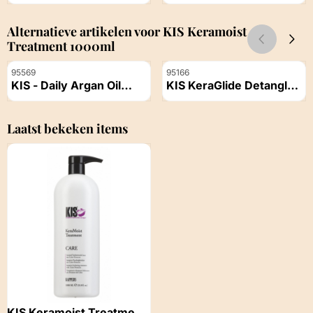
1000ml
Conditioner - 1000 ml
Prijs niet zichtbaar
Prijs niet zichtbaar
Alternatieve artikelen voor
KIS Keramoist
Treatment 1000ml
Artikelnummer
Artikelnummer
95569
95166
KIS - Daily Argan Oil
KIS KeraGlide Detangler
Powerserum - 100ml
Conditioner 300ML
Prijs niet zichtbaar
Prijs niet zichtbaar
Laatst bekeken items
KIS Keramoist Treatment