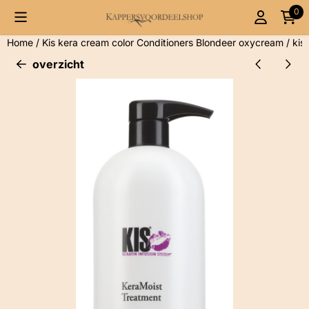
Cookievoorkeuren zijn momenteel gesloten.
0
Home
/
Kis kera cream color Conditioners Blondeer oxycream
/
kis
overzicht