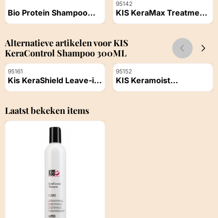
Artikelnummer
Artikelnummer
95142
Bio Protein Shampoo
KIS KeraMax Treatment
500 ML
1000ml
Prijs niet zichtbaar
Prijs niet zichtbaar
Alternatieve artikelen voor
KIS
KeraControl Shampoo 300ML
Artikelnummer
Artikelnummer
95161
95152
Kis KeraShield Leave-in
KIS Keramoist
150ML
Treatment 1000ml
Prijs niet zichtbaar
Prijs niet zichtbaar
Laatst bekeken items