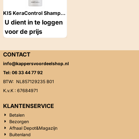
KIS KeraControl Shampoo
300ML
U dient in te loggen
voor de prijs
CONTACT
info@kappersvoordeelshop.nl
Tel: 06 33 44 77 92
BTW: NL857129235 B01
K.v.K : 67684971
KLANTENSERVICE
Betalen
Bezorgen
Afhaal Depot&Magazijn
Buitenland