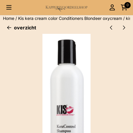
Cookievoorkeuren zijn momenteel gesloten.
0
Home
/
Kis kera cream color Conditioners Blondeer oxycream
/
kis
overzicht