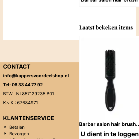
Prijs niet zichtbaar
Laatst bekeken items
CONTACT
info@kappersvoordeelshop.nl
Tel: 06 33 44 77 92
BTW: NL857129235 B01
K.v.K : 67684971
KLANTENSERVICE
Barbar salon hair brush
Betalen
De Fade Brush (Zachte
U dient in te loggen
Bezorgen
Borstel)