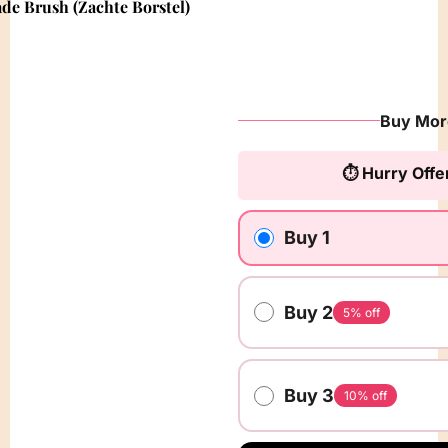
ade Brush (Zachte Borstel)
Buy Mor
⏱️ Hurry Offe
Buy 1
Buy 2
5% off
Buy 3
10% off