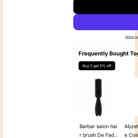
Meer b
Frequently Bought To
Buy 2 get 5% off
Barbar salon hai
Abzeh
r brush De Fade
e Co