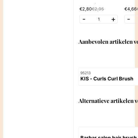
Brush (Zachte B
on 4
€2,80
€2,95
€4,66
orstel)
-
+
-
1
Aanbevolen artikelen 
Artikelnummer
95213
KIS - Curls Curl Brush
Prijs niet zichtbaar
Alternatieve artikelen 
Artikelnummer
Barbar salon hair brush