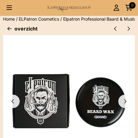
Cookievoorkeuren zijn momenteel gesloten.
0
Home
/
ELPatron Cosmetics
/
Elpatron Professional Baard & Must
overzicht