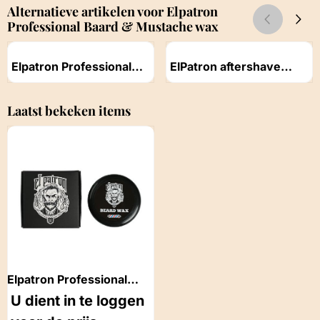
Alternatieve artikelen voor
Elpatron
Professional Baard & Mustache wax
Artikelnummer
Artikelnummer
Elpatron Professional
ElPatron aftershave
Baard olie 50ml
cream cologne Sport
Prijs niet zichtbaar
Prijs niet zichtbaar
Laatst bekeken items
Elpatron Professional
Baard & Mustache wax
U dient in te loggen