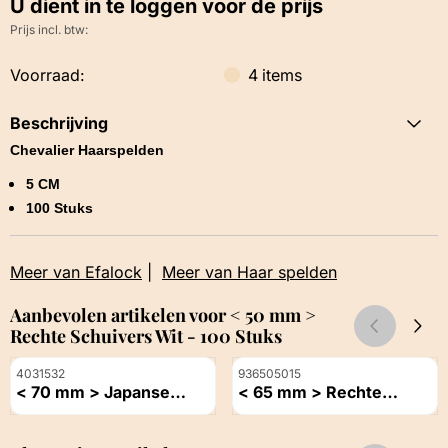
U dient in te loggen voor de prijs
Prijs incl. btw:
Voorraad:
4
items
Beschrijving
Chevalier Haarspelden
5 CM
100 Stuks
Meer van Efalock
|
Meer van Haar spelden
Aanbevolen artikelen voor
< 50 mm >
Rechte Schuivers Wit - 100 Stuks
Artikelnummer
Artikelnummer
4031532
936505015
< 70 mm > Japanse
< 65 mm > Rechte
Haarspeld Brons
Spelden Bruin
Prijs niet zichtbaar
Prijs niet zichtbaar