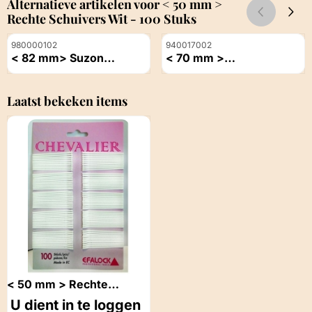
Alternatieve artikelen voor
< 50 mm >
Rechte Schuivers Wit - 100 Stuks
Artikelnummer
Artikelnummer
980000102
940017002
< 82 mm> Suzon
< 70 mm >
Haarspelden Zwart
Haarschuifspeld Lisette
Prijs niet zichtbaar
Prijs niet zichtbaar
Zwart
Laatst bekeken items
< 50 mm > Rechte
Schuivers Wit - 100 Stuks
U dient in te loggen