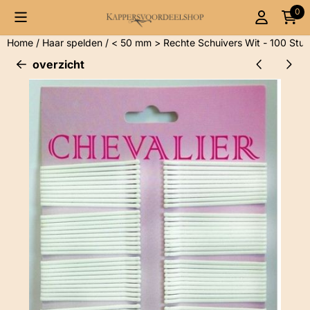
Cookievoorkeuren zijn momenteel gesloten.
0
Home
/
Haar spelden
/
< 50 mm > Rechte Schuivers Wit - 100 Stuk
overzicht