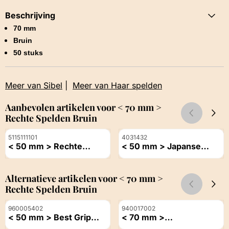
Beschrijving
70 mm
Bruin
50 stuks
Meer van Sibel
|
Meer van Haar spelden
Aanbevolen artikelen voor
< 70 mm >
Rechte Spelden Bruin
Artikelnummer
Artikelnummer
5115111101
4031432
< 50 mm > Rechte
< 50 mm > Japanse
Schuivers Wit - 100
Haarspeld Brons
Prijs niet zichtbaar
Prijs niet zichtbaar
Stuks
Alternatieve artikelen voor
< 70 mm >
Rechte Spelden Bruin
Artikelnummer
Artikelnummer
960005402
940017002
< 50 mm > Best Grip
< 70 mm >
Zwart
Haarschuifspeld Lisette