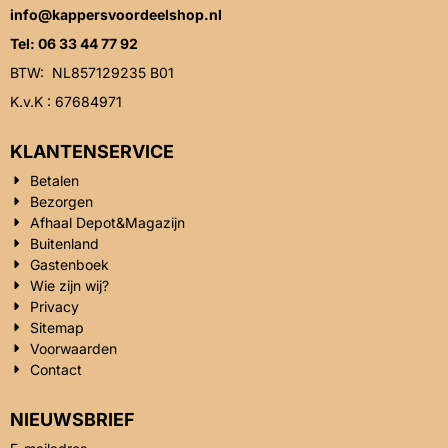
info@kappersvoordeelshop.nl
Tel: 06 33 44 77 92
BTW: NL857129235 B01
K.v.K : 67684971
KLANTENSERVICE
Betalen
Bezorgen
Afhaal Depot&Magazijn
Buitenland
Gastenboek
Wie zijn wij?
Privacy
Sitemap
Voorwaarden
Contact
NIEUWSBRIEF
Vul je e-mailadres in voor de nieuwsbrief