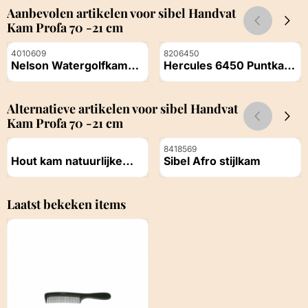
Aanbevolen artikelen voor
sibel Handvat
Kam Profa 70 -21 cm
Artikelnummer
Artikelnummer
4010609
8206450
Nelson Watergolfkam
Hercules 6450 Puntkam
Delrin 106 Zwart 17,3 cm
Voor stylen, verven en
Prijs niet zichtbaar
Prijs niet zichtbaar
knippen. Antistatisch en
gepolijst. Handgemaakt
Alternatieve artikelen voor
sibel Handvat
Professioneel
Kam Profa 70 -21 cm
Artikelnummer
Artikelnummer
8418569
Hout kam natuurlijke
Sibel Afro stijlkam
16.5cm
Prijs niet zichtbaar
Prijs niet zichtbaar
Laatst bekeken items