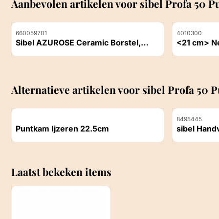
Aanbevolen artikelen voor
sibel Profa 50 
Artikelnummer
Artikelnummer
660059701
4010300
Sibel AZUROSE Ceramic Borstel,
<21 cm> Ne
PADDLE
Prijs niet zichtbaar
Prijs niet z
Alternatieve artikelen voor
sibel Profa 50
Artikelnummer
Artikelnummer
8495445
Puntkam Ijzeren 22.5cm
sibel Hand
Prijs niet zichtbaar
Prijs niet z
Laatst bekeken items