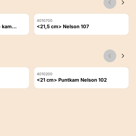
Artikelnummer
4010700
<21,5 cm> Nelson 107
Prijs niet zichtbaar
Artikelnummer
4010200
<21 cm> Puntkam Nelson 102
Prijs niet zichtbaar