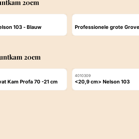
Puntkam 20cm
Artikelnummer
lson 103 - Blauw
Professionele grote Grove kam
Styling met brede tanden
ichtbaar
Prijs niet zichtbaar
 Puntkam 20cm
Artikelnummer
4010309
vat Kam Profa 70 -21 cm
<20,9 cm> Nelson 103
ichtbaar
Prijs niet zichtbaar