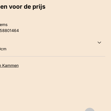
gen voor de prijs
tems
58801464
20cm
n Kammen