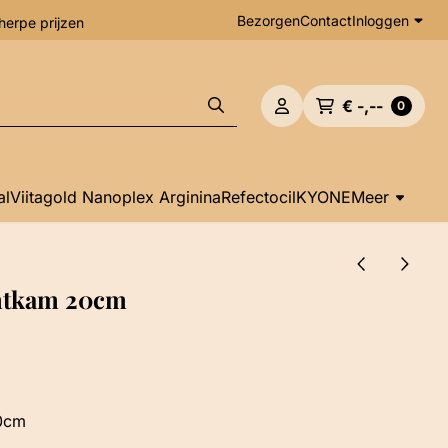
Bezorgen
Contact
Inloggen
herpe prijzen
€ -,--
0
al
Viitagold Nanoplex Arginina
Refectocil
KYONE
Meer
untkam 20cm
20cm