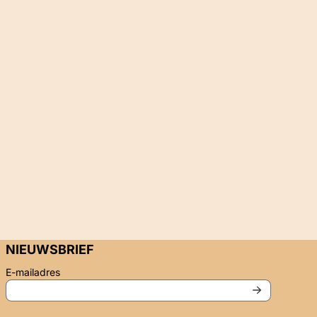
NIEUWSBRIEF
Vul je e-mailadres in voor de nieuwsbrief
E-mailadres