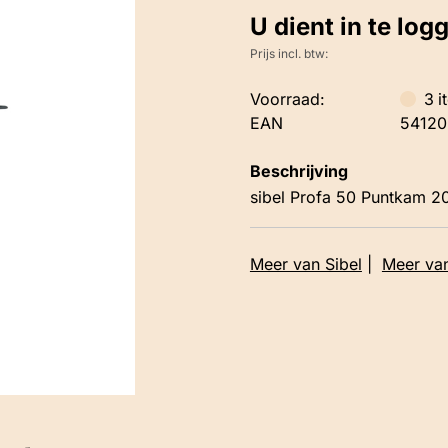
U dient in te log
Prijs incl. btw:
Voorraad:
3
i
EAN
54120
Beschrijving
sibel Profa 50 Puntkam 
Meer van Sibel
|
Meer va