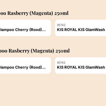
oo Rasberry (Magenta) 250ml
Artikelnummer
95742
Glampoo Cherry (Rood)
KIS ROYAL KIS GlamWash
ml
ichtbaar
Prijs niet zichtbaar
poo Rasberry (Magenta) 250ml
Artikelnummer
95742
Glampoo Cherry (Rood)
KIS ROYAL KIS GlamWash
ml
ichtbaar
Prijs niet zichtbaar