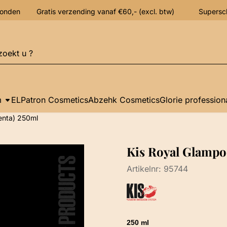
verzonden Gratis verzending vanaf €60,- (excl. btw) Supersc
n
m
ELPatron Cosmetics
Abzehk Cosmetics
Glorie profession
enta) 250ml
Kis Royal Glampo
Artikelnr:
95744
250 ml