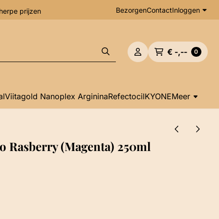
Bezorgen
Contact
Inloggen
herpe prijzen
€ -,--
0
al
Viitagold Nanoplex Arginina
Refectocil
KYONE
Meer
o Rasberry (Magenta) 250ml