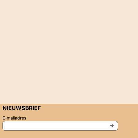
NIEUWSBRIEF
Vul je e-mailadres in voor de nieuwsbrief
E-mailadres