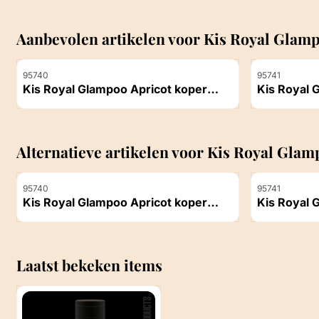
Aanbevolen artikelen voor
Kis Royal Glamp
Artikelnummer
Artikelnummer
95740
95741
Kis Royal Glampoo Apricot koper
Kis Royal 
250ml
250ml
Prijs niet zichtbaar
Prijs niet z
Alternatieve artikelen voor
Kis Royal Glam
Artikelnummer
Artikelnummer
95740
95741
Kis Royal Glampoo Apricot koper
Kis Royal 
250ml
250ml
Prijs niet zichtbaar
Prijs niet z
Laatst bekeken items