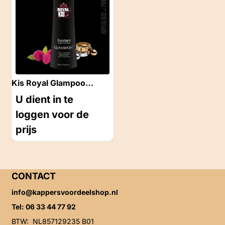
Kis Royal Glampoo
Rasberry (Magenta)
U dient in te
250ml
loggen voor de
prijs
CONTACT
info@kappersvoordeelshop.nl
Tel: 06 33 44 77 92
BTW: NL857129235 B01