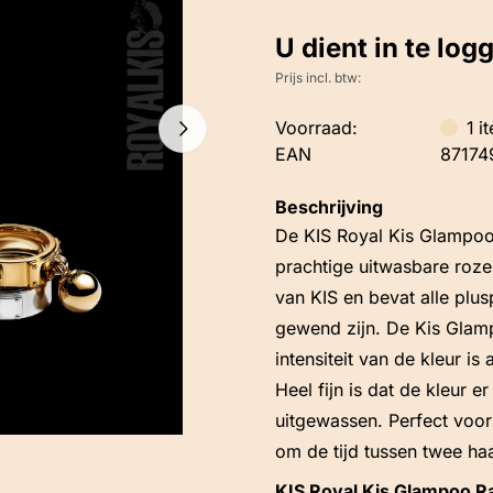
U dient in te log
Prijs incl. btw:
Voorraad:
1
i
EAN
87174
Beschrijving
De KIS Royal Kis Glampoo
prachtige uitwasbare roze
van KIS en bevat alle plu
gewend zijn. De Kis Glamp
intensiteit van de kleur is
Heel fijn is dat de kleur 
uitgewassen. Perfect voor 
om de tijd tussen twee ha
KIS Royal Kis Glampoo R