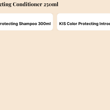
cting Conditioner 250ml
Artikelnummer
Protecting Shampoo 300ml
KIS Color Protecting Intro
ichtbaar
Prijs niet zichtbaar