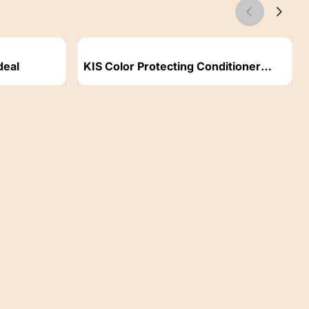
Artikelnummer
deal
KIS Color Protecting Conditioner
1000ml
Prijs niet zichtbaar