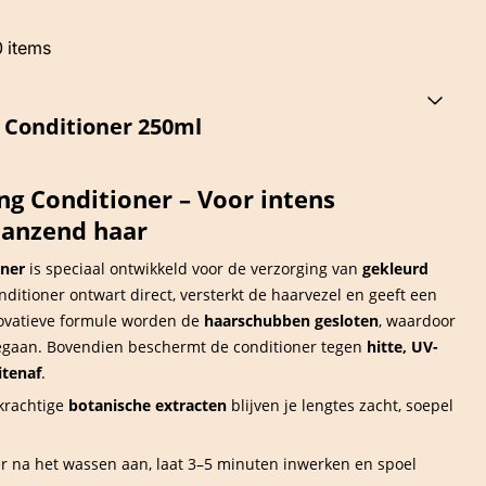
0
items
g Conditioner 250ml
ing Conditioner – Voor intens
lanzend haar
oner
is speciaal ontwikkeld voor de verzorging van
gekleurd
itioner ontwart direct, versterkt de haarvezel en geeft een
novatieve formule worden de
haarschubben gesloten
, waardoor
egaan. Bovendien beschermt de conditioner tegen
hitte, UV-
itenaf
.
krachtige
botanische extracten
blijven je lengtes zacht, soepel
r na het wassen aan, laat 3–5 minuten inwerken en spoel