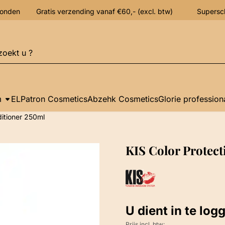
verzonden Gratis verzending vanaf €60,- (excl. btw) Supersc
n
m
ELPatron Cosmetics
Abzehk Cosmetics
Glorie profession
ditioner 250ml
KIS Color Protec
U dient in te log
Prijs incl. btw: