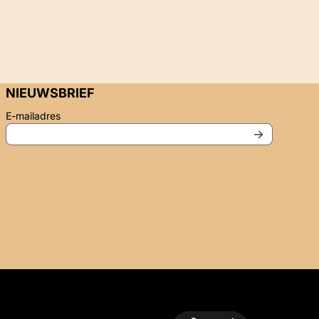
NIEUWSBRIEF
Vul je e-mailadres in voor de nieuwsbrief
E-mailadres