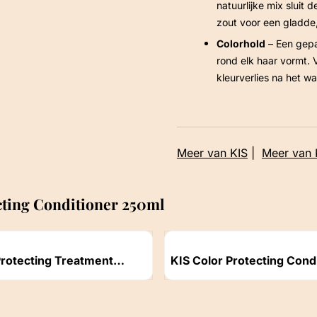
natuurlijke mix sluit
zout voor een gladde,
Colorhold
– Een gepa
rond elk haar vormt.
kleurverlies na het w
Meer van KIS
|
Meer van K
cting Conditioner 250ml
Artikelnummer
Protecting Treatment
KIS Color Protecting Cond
1000ml
ichtbaar
Prijs niet zichtbaar