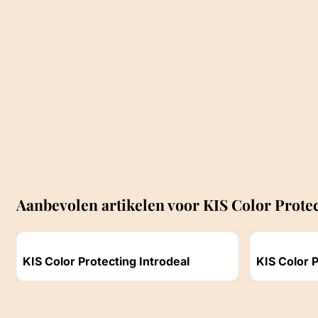
Aanbevolen artikelen voor
KIS Color Prote
Artikelnummer
Artikelnummer
KIS Color Protecting Introdeal
KIS Color 
150ml
Prijs niet zichtbaar
Prijs niet z