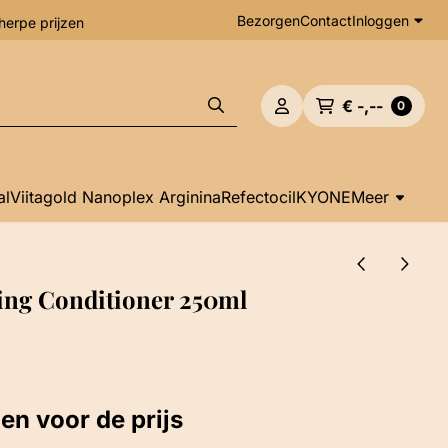
Bezorgen
Contact
Inloggen
herpe prijzen
€ -,--
0
al
Viitagold Nanoplex Arginina
Refectocil
KYONE
Meer
ting Conditioner 250ml
gen voor de prijs