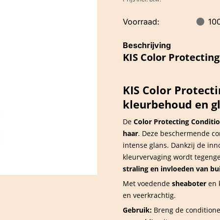
Voorraad:
10
Beschrijving
KIS Color Protectin
KIS Color Protect
kleurbehoud en g
De
Color Protecting Conditi
haar
. Deze beschermende cond
intense glans. Dankzij de in
kleurvervaging wordt tegeng
straling en invloeden van bu
Met voedende
sheaboter
en 
en veerkrachtig.
Gebruik:
Breng de conditione