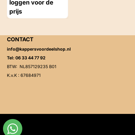
loggen voor de
prijs
CONTACT
info@kappersvoordeelshop.nl
Tel: 06 33 44 77 92
BTW: NL857129235 B01
K.v.K : 67684971