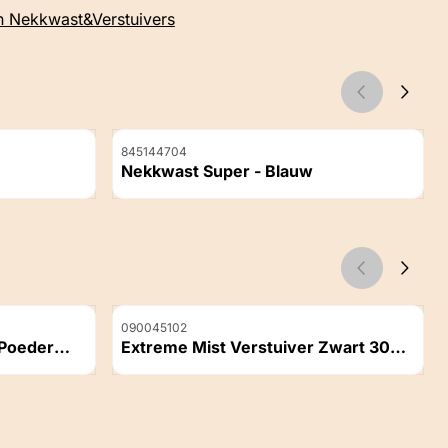
n Nekkwast&Verstuivers
Artikelnummer
845144704
Nekkwast Super - Blauw
Prijs niet zichtbaar
Artikelnummer
090045102
 Poeder
Extreme Mist Verstuiver Zwart 300
ml
Prijs niet zichtbaar