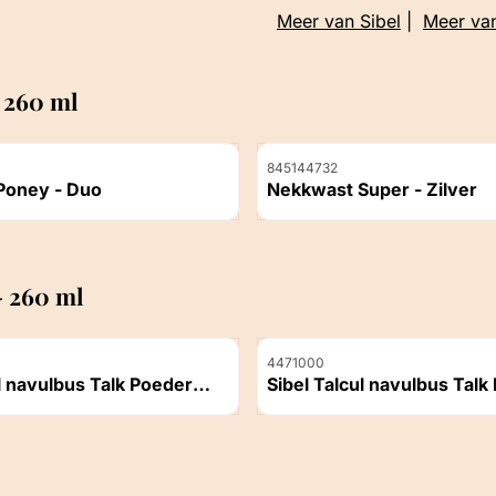
Meer van Sibel
|
Meer va
- 260 ml
Artikelnummer
845144732
Nekkwast Poney - Duo
Nekkwast Super - Zilver
ichtbaar
Prijs niet zichtbaar
- 260 ml
Artikelnummer
4471000
lbus Talk Poeder
Sibel Talcul navulbus Talk
600 Gram
ichtbaar
Prijs niet zichtbaar