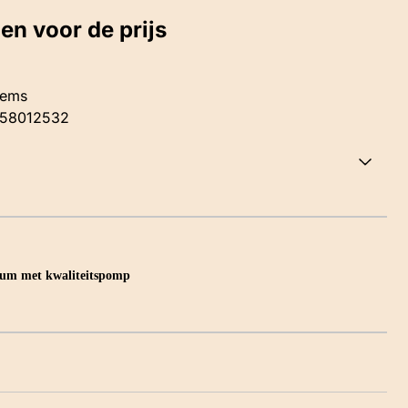
gen voor de prijs
tems
58012532
nium met kwaliteitspomp