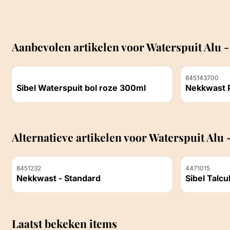
Aanbevolen artikelen voor
Waterspuit Alu 
Artikelnummer
Artikelnummer
845143700
Sibel Waterspuit bol roze 300ml
Prijs niet zichtbaar
Prijs niet z
Alternatieve artikelen voor
Waterspuit Alu 
Artikelnummer
Artikelnummer
8451232
4471015
Nekkwast - Standard
Sibel Talcul navu
300 Gram
Prijs niet zichtbaar
Prijs niet z
Laatst bekeken items