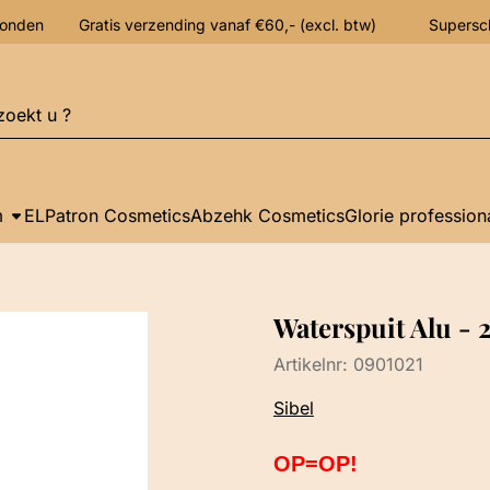
verzonden Gratis verzending vanaf €60,- (excl. btw) Supersc
n
m
ELPatron Cosmetics
Abzehk Cosmetics
Glorie profession
Waterspuit Alu - 
Artikelnr:
0901021
Sibel
OP=OP!