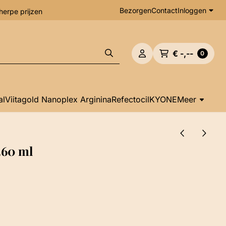
Bezorgen
Contact
Inloggen
herpe prijzen
€ -,--
0
al
Viitagold Nanoplex Arginina
Refectocil
KYONE
Meer
260 ml