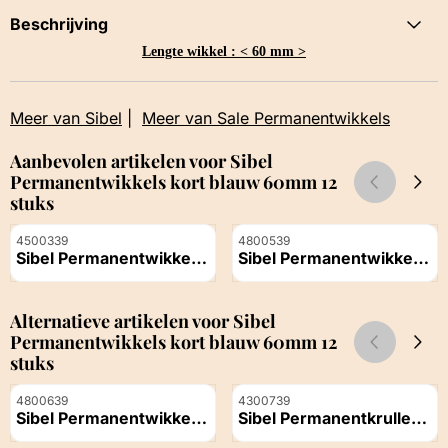
Beschrijving
Lengte wikkel : < 60 mm >
Meer van Sibel
|
Meer van Sale Permanentwikkels
Aanbevolen artikelen voor
Sibel
Permanentwikkels kort blauw 60mm 12
stuks
Artikelnummer
Artikelnummer
4500339
4800539
Sibel Permanentwikkel
Sibel Permanentwikkels
Ø6 mm Groen-wit 12
lang geel 80mm 12 stuks
Prijs niet zichtbaar
Prijs niet zichtbaar
stuks
Alternatieve artikelen voor
Sibel
Permanentwikkels kort blauw 60mm 12
stuks
Artikelnummer
Artikelnummer
4800639
4300739
Sibel Permanentwikkels
Sibel Permanentkruller
lang Permanentwikkel
12st Oranje 8,5mm
Prijs niet zichtbaar
Prijs niet zichtbaar