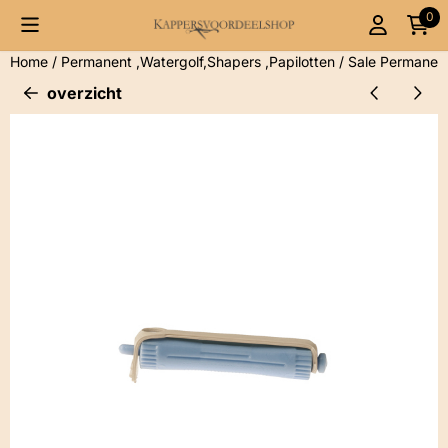
Cookievoorkeuren zijn momenteel gesloten.
0
Home
/
Permanent ,Watergolf,Shapers ,Papilotten
/
Sale Permanen
overzicht