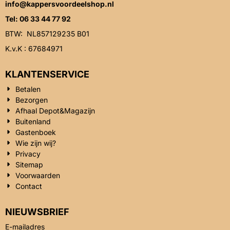
info@kappersvoordeelshop.nl
Tel: 06 33 44 77 92
BTW: NL857129235 B01
K.v.K : 67684971
KLANTENSERVICE
Betalen
Bezorgen
Afhaal Depot&Magazijn
Buitenland
Gastenboek
Wie zijn wij?
Privacy
Sitemap
Voorwaarden
Contact
NIEUWSBRIEF
Vul je e-mailadres in voor de nieuwsbrief
E-mailadres