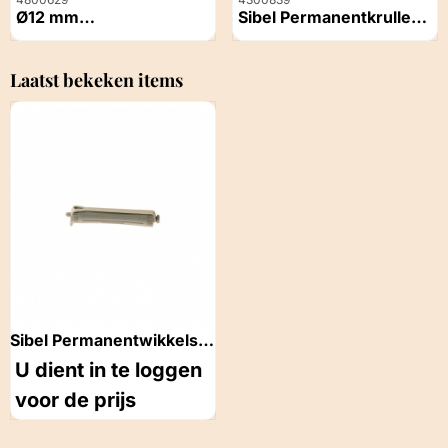
Ø12 mm
Sibel Permanentkruller
Permanentwikkel Rood
12st Blauw 11,5mm
Prijs niet zichtbaar
Prijs niet zichtbaar
Laatst bekeken items
Sibel Permanentwikkels
lang grijs 80mm 12 stuks
U dient in te loggen
voor de prijs