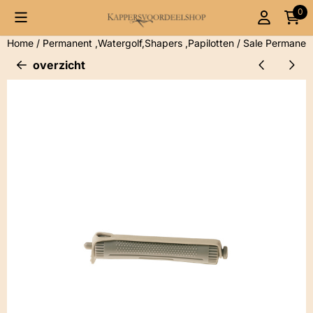
Cookievoorkeuren zijn momenteel gesloten.
0
Home
/
Permanent ,Watergolf,Shapers ,Papilotten
/
Sale Permanen
overzicht