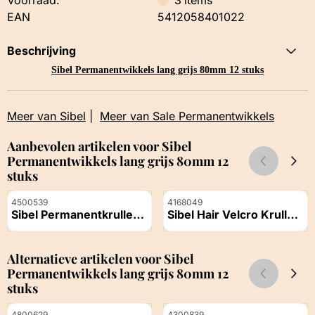
EAN
5412058401022
Beschrijving
Sibel Permanentwikkels lang grijs 80mm 12 stuks
Meer van Sibel
|
Meer van Sale Permanentwikkels
Aanbevolen artikelen voor
Sibel
Permanentwikkels lang grijs 80mm 12
stuks
Artikelnummer
Artikelnummer
4500539
4168049
Sibel Permanentkruller
Sibel Hair Velcro Kruller
Permanentwikkel Lang
80mm Blauw
Prijs niet zichtbaar
Prijs niet zichtbaar
Ø8,5 mm Geel Rood 12
Zelfklevers 3stuks
stuks
Alternatieve artikelen voor
Sibel
Permanentwikkels lang grijs 80mm 12
stuks
Artikelnummer
Artikelnummer
4800629
4300839