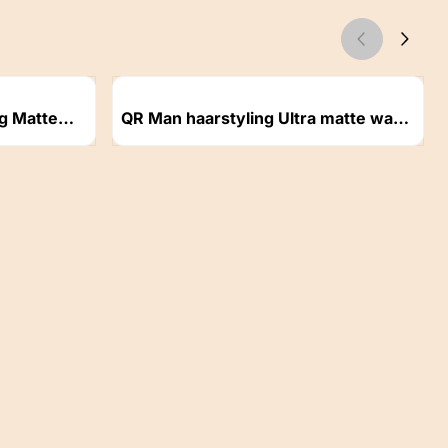
Artikelnummer
g Matte
QR Man haarstyling Ultra matte wax
100 ml
Prijs niet zichtbaar