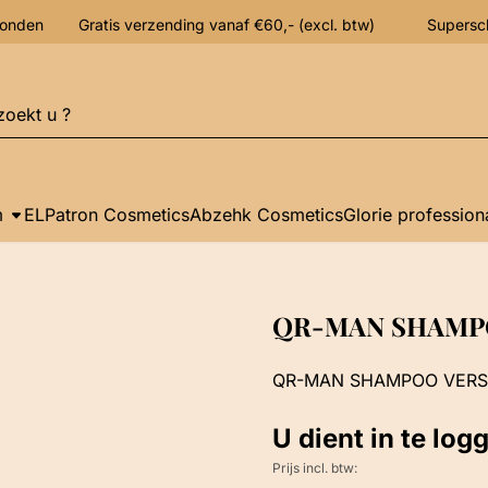
verzonden Gratis verzending vanaf €60,- (excl. btw) Supersc
n
m
ELPatron Cosmetics
Abzehk Cosmetics
Glorie profession
QR-MAN SHAMPO
QR-MAN SHAMPOO VERS
U dient in te log
Prijs incl. btw: