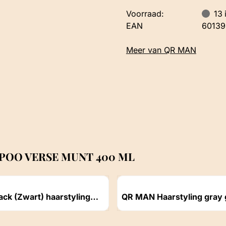
Voorraad:
13
EAN
6013
Meer van QR MAN
OO VERSE MUNT 400 ML
Artikelnummer
ck (Zwart) haarstyling
QR MAN Haarstyling gray 
150ml
ichtbaar
Prijs niet zichtbaar