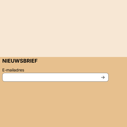
NIEUWSBRIEF
Vul je e-mailadres in voor de nieuwsbrief
E-mailadres