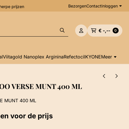
Bezorgen
Contact
Inloggen
herpe prijzen
€ -,--
0
al
Viitagold Nanoplex Arginina
Refectocil
KYONE
Meer
O VERSE MUNT 400 ML
E MUNT 400 ML
gen voor de prijs