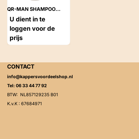
QR-MAN SHAMPOO
VERSE MUNT 400 ML
U dient in te
loggen voor de
prijs
CONTACT
info@kappersvoordeelshop.nl
Tel: 06 33 44 77 92
BTW: NL857129235 B01
K.v.K : 67684971