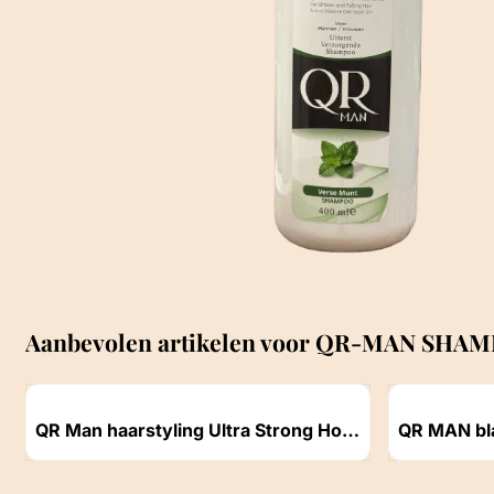
Aanbevolen artikelen voor
QR-MAN SHAMP
Artikelnummer
Artikelnummer
QR Man haarstyling Ultra Strong Hold
QR MAN bla
wax Rood 100 ml
wax 150ml
Prijs niet zichtbaar
Prijs niet z