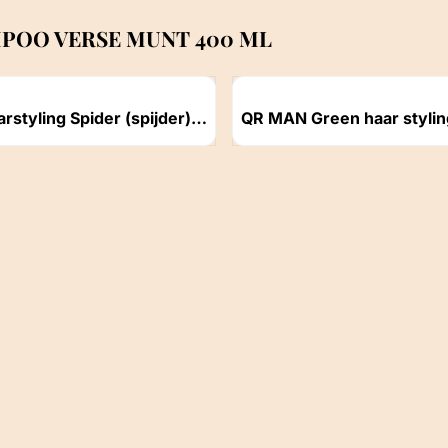
POO VERSE MUNT 400 ML
Artikelnummer
rstyling Spider (spijder)
QR MAN Green haar stylin
l
wax 150ml
ichtbaar
Prijs niet zichtbaar