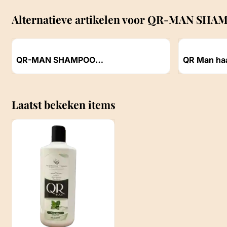
Alternatieve artikelen voor
QR-MAN SHAM
Artikelnummer
Artikelnummer
QR-MAN SHAMPOO
QR Man haa
KNOFLOOKEXTRACT 400 ML
wax 100 m
Prijs niet zichtbaar
Prijs niet z
Laatst bekeken items