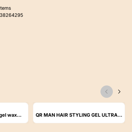
items
938264295
Artikelnummer
gel wax
QR MAN HAIR STYLING GEL ULTRA
HOLD 100ml
Prijs niet zichtbaar