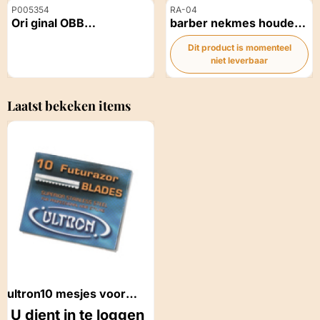
Artikelnummer
Artikelnummer
P005354
RA-04
Ori ginal OBB
barber nekmes houder
Knipschaar Geëtst
scheermes houder Slim
Dit product is momenteel
Bloem Zwart Ltd 5.5
Fit Razor inclusief 10
Prijs niet zichtbaar
niet leverbaar
inch
mesjes
Prijs niet zichtbaar
Laatst bekeken items
ultron10 mesjes voor
Futurazor
U dient in te loggen