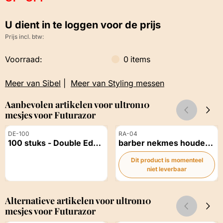
U dient in te loggen voor de prijs
Prijs incl. btw:
Voorraad:
0
items
Meer van Sibel
|
Meer van Styling messen
Aanbevolen artikelen voor
ultron10
mesjes voor Futurazor
Artikelnummer
Artikelnummer
DE-100
RA-04
100 stuks - Double Edge
barber nekmes houder
Blade
scheermes houder Slim
Dit product is momenteel
Fit Razor inclusief 10
Prijs niet zichtbaar
niet leverbaar
mesjes
Prijs niet zichtbaar
Alternatieve artikelen voor
ultron10
mesjes voor Futurazor