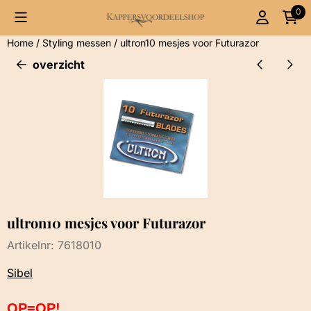
Cookievoorkeuren zijn momenteel gesloten.
0
Home
/
Styling messen
/
ultron10 mesjes voor Futurazor
overzicht
ultron10 mesjes voor Futurazor
Artikelnr:
7618010
Sibel
OP=OP!