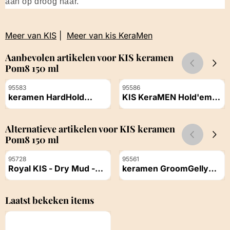
aan op droog haar.
Meer van KIS
|
Meer van kis KeraMen
Aanbevolen artikelen voor
KIS keramen
Pom8 150 ml
Artikelnummer
Artikelnummer
95583
95586
keramen HardHold
KIS KeraMEN Hold'em
PowerGel 250ml
High Spray (300ml)
Prijs niet zichtbaar
Prijs niet zichtbaar
Alternatieve artikelen voor
KIS keramen
Pom8 150 ml
Artikelnummer
Artikelnummer
95728
95561
Royal KIS - Dry Mud -
keramen GroomGelly
150 ml
150 ml
Prijs niet zichtbaar
Prijs niet zichtbaar
Laatst bekeken items