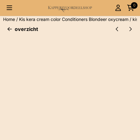
Cookievoorkeuren zijn momenteel gesloten.
0
Home
/
Kis kera cream color Conditioners Blondeer oxycream
/
kis
overzicht