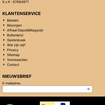
K.v.K : 67684971
KLANTENSERVICE
Betalen
Bezorgen
Afhaal Depot&Magazijn
Buitenland
Gastenboek
Wie zijn wij?
Privacy
Sitemap
Voorwaarden
Contact
NIEUWSBRIEF
Vul je e-mailadres in voor de nieuwsbrief
E-mailadres
Privacy
|
Algemene voorwaarden